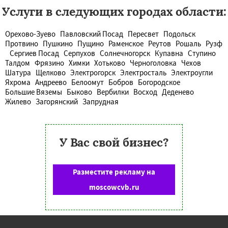
Услуги в следующих городах области:
Орехово-Зуево
Павловский Посад
Пересвет
Подольск
Протвино
Пушкино
Пущино
Раменское
Реутов
Рошаль
Рузф
Сергиев Посад
Серпухов
Солнечногорск
Купавна
Ступино
Талдом
Фрязино
Химки
Хотьково
Черноголовка
Чехов
Шатура
Щелково
Электрогорск
Электросталь
Электроугли
Яхрома
Андреево
Белоомут
Бобров
Богородское
Большие Вяземы
Быково
Вербилки
Восход
Деденево
Жилево
Загорянский
Запрудная
У Вас свой бизнес?
Разместите рекламу на
moscowcvb.ru