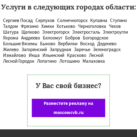
Услуги в следующих городах области:
Сергиев Посад
Серпухов
Солнечногорск
Купавна
Ступино
Талдом
Фрязино
Химки
Хотьково
Черноголовка
Чехов
Шатура
Щелково
Электрогорск
Электросталь
Электроугли
Яхрома
Андреево
Белоомут
Бобров
Богородское
Большие Вяземы
Быково
Вербилки
Восход
Деденево
Жилево
Загорянский
Запрудная
Заречье
Зеленоградск
Измайлово
Икша
Ильинский
Красково
Лесной
Лесной Городок
Лопатино
Лотошино
Малаховка
У Вас свой бизнес?
Разместите рекламу на
moscowcvb.ru