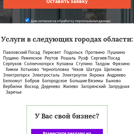
Даю согласие на обработку персональных данных
Услуги в следующих городах области:
Павловский Посад
Пересвет
Подольск
Протвино
Пушкино
Пущино
Раменское
Реутов
Рошаль
Рузф
Сергиев Посад
Серпухов
Солнечногорск
Купавна
Ступино
Талдом
Фрязино
Химки
Хотьково
Черноголовка
Чехов
Шатура
Щелково
Электрогорск
Электросталь
Электроугли
Яхрома
Андреево
Белоомут
Бобров
Богородское
Большие Вяземы
Быково
Вербилки
Восход
Деденево
Жилево
Загорянский
Запрудная
Заречье
У Вас свой бизнес?
Разместите рекламу на