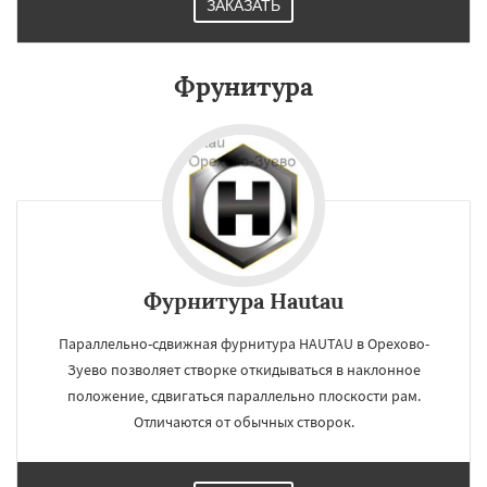
ЗАКАЗАТЬ
Павловский Посад
Пересвет
Подольск
Протвино
Пушкино
Пущино
Раменское
Фрунитура
Реутов
Рошаль
Рузф
Сергиев Посад
Серпухов
Солнечногорск
Купавна
Ступино
Талдом
Фрязино
Химки
Хотьково
Черноголовка
Чехов
Шатура
Даю согласие на обработку персональных данных
Щелково
Электрогорск
Электросталь
Электроугли
Яхрома
Андреево
Белоомут
Бобров
Богородское
Большие Вяземы
Быково
Вербилки
Восход
Деденево
Жилево
Загорянский
Запрудная
Заречье
Фурнитура Hautau
Параллельно-сдвижная фурнитура HAUTAU в Орехово-
Зуево позволяет створке откидываться в наклонное
положение, сдвигаться параллельно плоскости рам.
Отличаются от обычных створок.