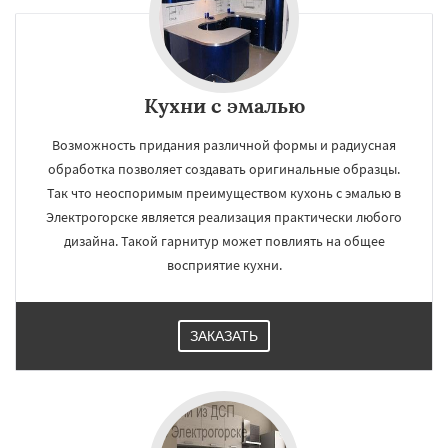
×
×
Кухни с эмалью
Работаем по
УЗНАТЬ ПОДРОБНЕЕ
Возможность придания различной формы и радиусная
регионам
обработка позволяет создавать оригинальные образцы.
Так что неоспоримым преимуществом кухонь с эмалью в
Электросталь
Электроугли
Яхрома
Электрогорске является реализация практически любого
Андреево
Белоомут
Бобров
дизайна. Такой гарнитур может повлиять на общее
Богородское
Большие Вяземы
Быково
Вербилки
Восход
Деденево
Жилево
восприятие кухни.
Загорянский
Запрудная
Заречье
Зеленоградск
Измайлово
Икша
Даю согласие на обработку персональных данных
Ильинский
Красково
Лесной
ЗАКАЗАТЬ
Лесной Городок
Лопатино
Лотошино
Малаховка
Менделеевск
Михнево
Монино
Нахабино
Некрасовское
Обухово
Октябрьский
Правдинский
Решетниково
Родники
Свердловск
Северный
Софрино
Томилино