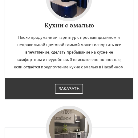
Кухни с эмалью
×
×
Работаем по
УЗНАТЬ ПОДРОБНЕЕ
Плохо продуманный гарнитур с простым дизайном и
неправильной цветовой гаммой может испортить все
регионам
впечатление, сделать пребывание на кухне не
комфортным и неудобным. Это исключено полностью,
Некрасовское
Обухово
Октябрьский
если отдаётся предпочтение кухне с эмалью в Нахабином.
Правдинский
Решетниково
Родники
Свердловск
Северный
Софрино
Томилино
Тучково
Уваровка
Удельная
Фосфоритный
Фряново
Хорлово
ЗАКАЗАТЬ
Черкизово
Черусти
Шаховская
Даю согласие на обработку персональных данных