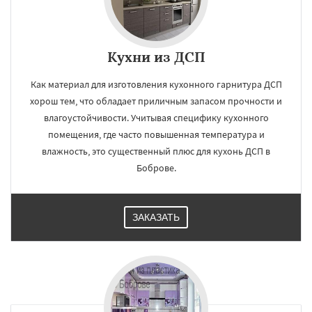
Кухни из ДСП
×
×
Работаем по
УЗНАТЬ ПОДРОБНЕЕ
Как материал для изготовления кухонного гарнитура ДСП
хорош тем, что обладает приличным запасом прочности и
регионам
влагоустойчивости. Учитывая специфику кухонного
помещения, где часто повышенная температура и
Богородское
Большие Вяземы
Быково
влажность, это существенный плюс для кухонь ДСП в
Вербилки
Восход
Деденево
Жилево
Боброве.
Загорянский
Запрудная
Заречье
Зеленоградск
Измайлово
Икша
Ильинский
Красково
Лесной
Лесной Городок
Лопатино
Лотошино
Даю согласие на обработку персональных данных
ЗАКАЗАТЬ
Малаховка
Менделеевск
Михнево
Монино
Нахабино
Некрасовское
Обухово
Октябрьский
Правдинский
Решетниково
Родники
Свердловск
Северный
Софрино
Томилино
Тучково
Уваровка
Удельная
Фосфоритный
Фряново
Хорлово