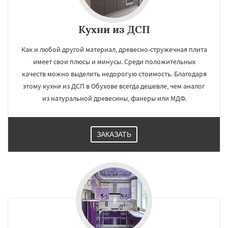
Кухни из ДСП
×
×
Как и любой другой материал, древесно-стружечная плита
Работаем по
УЗНАТЬ ПОДРОБНЕЕ
имеет свои плюсы и минусы. Среди положительных
качеств можно выделить недорогую стоимость. Благодаря
регионам
этому кухни из ДСП в Обухове всегда дешевле, чем аналог
из натуральной древесины, фанеры или МДФ.
Октябрьский
Правдинский
Решетниково
Родники
Свердловск
Северный
Софрино
Томилино
Тучково
Уваровка
Удельная
Фосфоритный
Фряново
ЗАКАЗАТЬ
Хорлово
Черкизово
Черусти
Шаховская
Даю согласие на обработку персональных данных