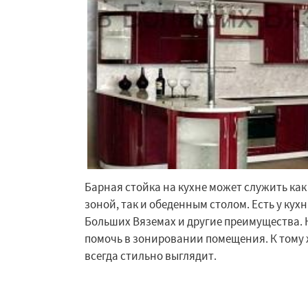
Барная стойка на кухне может служить ка
Работае
зоной, так и обеденным столом. Есть у кух
регио
Больших Вяземах и другие преимущества. 
помочь в зонировании помещения. К тому 
Быково
Вербилк
всегда стильно выглядит.
Жилево
Загорян
Зеленоградск
Ильинский
Крас
Лесной Городок