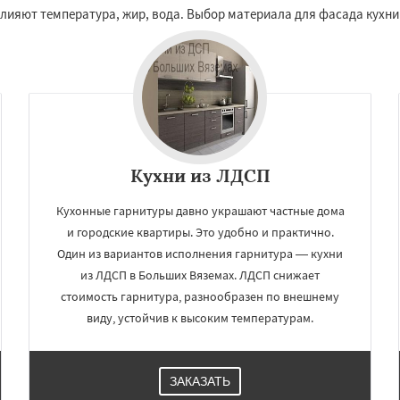
елеевск
Михнево
влияют температура, жир, вода. Выбор материала для фасада кухн
Даю согласие на обработку персональных данных
но
Некрасовское
ьский
Правдинский
дники
Свердловск
ино
Томилино
Тучково
ная
Фосфоритный
о
Черкизово
Черусти
Кухни из ЛДСП
Кухонные гарнитуры давно украшают частные дома
и городские квартиры. Это удобно и практично.
Один из вариантов исполнения гарнитура — кухни
из ЛДСП в Больших Вяземах. ЛДСП снижает
стоимость гарнитура, разнообразен по внешнему
виду, устойчив к высоким температурам.
ЗАКАЗАТЬ