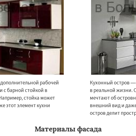
×
×
к дополнительной рабочей
Кухонный остров — 
м по
УЗНАТЬ ПОДРОБНЕЕ
ни с барной стойкой в
в реальной жизни. 
нам
Например, стойка может
мечтают об островн
же этот элемент кухни
внешний вид и даж
и
Восход
Деденево
остров делит прост
ский
Запрудная
Заречье
Измайлово
Икша
Материалы фасада
ково
Лесной
Лопатино
Лотошино