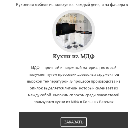
Малаховка
Менд
Кухонная мебель используется каждый день, и на фасады 
Монино
Нахаби
Обухово
Октябр
Решетниково
Ро
Северный
Софр
Уваровка
Удель
Фряново
Хорлов
Кухни из МДФ
МДФ – прочный и надежный материал, который
получают путем прессовки древесных стружек под
высокой температурой. В процессе производства из
опилок выделяется лигнин, который склеивает их
между собой. Высоким спросом среди покупателей
пользуются кухни из МДФ в Больших Вяземах.
ЗАКАЗАТЬ