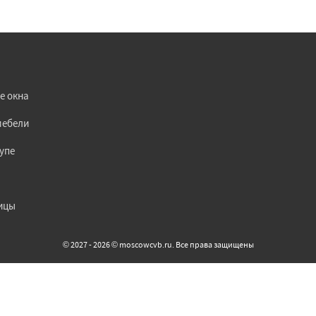
е окна
мебели
упе
ицы
© 2027 - 2026 © moscowcvb.ru. Все права защищены