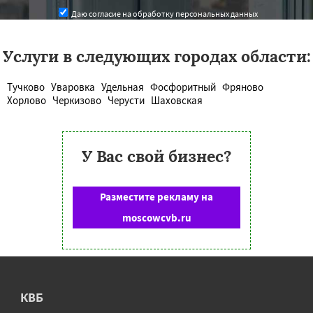
Даю согласие на обработку персональных данных
Услуги в следующих городах области:
Тучково
Уваровка
Удельная
Фосфоритный
Фряново
Хорлово
Черкизово
Черусти
Шаховская
У Вас свой бизнес?
Разместите рекламу на
moscowcvb.ru
КВБ