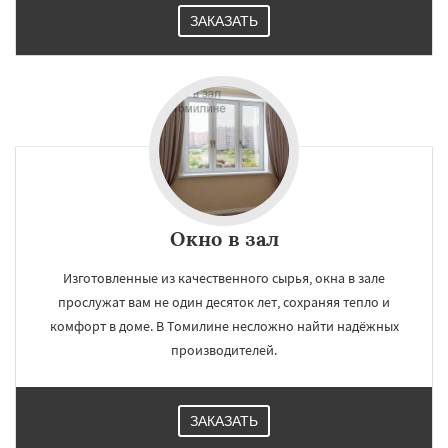
ЗАКАЗАТЬ
×
×
Работаем по
УЗНАТЬ ПОДРОБНЕЕ
регионам
Тучково
Уваровка
Удельная
Фосфоритный
Фряново
Хорлово
Черкизово
Черусти
Шаховская
Окно в зал
Даю согласие на обработку персональных данных
Изготовленные из качественного сырья, окна в зале
прослужат вам не один десяток лет, сохраняя тепло и
комфорт в доме. В Томилине несложно найти надёжных
производителей.
ЗАКАЗАТЬ