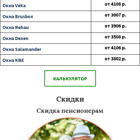
от
4108
р.
Окна Veka
от
3007
р.
Окна Brusbox
от
3906
р.
Окна Rehau
от
3508
р.
Окна Dexen
от
4106
р.
Окна Salamander
от
3802
р.
Окна KBE
КАЛЬКУЛЯТОР
Скидки
Скидка пенсионерам