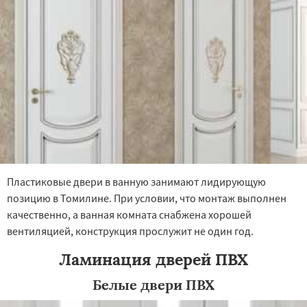
×
×
Работаем по
УЗНАТЬ ПОДРОБНЕЕ
регионам
Тучково
Уваровка
Удельная
Фосфоритный
Фряново
Хорлово
Черкизово
Черусти
Шаховская
Пластиковые двери в ванную занимают лидирующую
Даю согласие на обработку персональных данных
позицию в Томилине. При условии, что монтаж выполнен
качественно, а ванная комната снабжена хорошей
вентиляцией, конструкция прослужит не один год.
Ламинация дверей ПВХ
Белые двери ПВХ