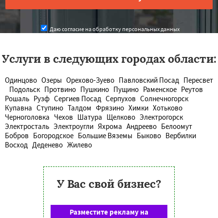
Даю согласие на обработку персональных данных
Услуги в следующих городах области:
Одинцово
Озеры
Орехово-Зуево
Павловский Посад
Пересвет
Подольск
Протвино
Пушкино
Пущино
Раменское
Реутов
Рошаль
Рузф
Сергиев Посад
Серпухов
Солнечногорск
Купавна
Ступино
Талдом
Фрязино
Химки
Хотьково
Черноголовка
Чехов
Шатура
Щелково
Электрогорск
Электросталь
Электроугли
Яхрома
Андреево
Белоомут
Бобров
Богородское
Большие Вяземы
Быково
Вербилки
Восход
Деденево
Жилево
У Вас свой бизнес?
Разместите рекламу на