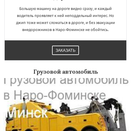
Большую машину на дороге видно сразу, и каждый
водитель проявляет к ней неподдельный интерес. Но
джип тоже может сломаться в дороге, и без эвакуации
внедорожников в Наро-Фоминске не обойтись.
×
×
Работаем по
УЗНАТЬ ПОДРОБНЕЕ
регионам
ЗАКАЗАТЬ
Ногинск
Одинцово
Озеры
Грузовой автомобиль
Орехово-Зуево
Павловский Посад
Пересвет
Подольск
Протвино
Пушкино
Пущино
Раменское
Реутов
Рошаль
Рузф
Сергиев Посад
Серпухов
Солнечногорск
Купавна
Ступино
Даю согласие на обработку персональных данных
Талдом
Фрязино
Химки
Хотьково
Черноголовка
Чехов
Шатура
Щелково
Электрогорск
Электросталь
Электроугли
Яхрома
Андреево
Белоомут
Бобров
Богородское
Большие Вяземы
Быково
Вербилки