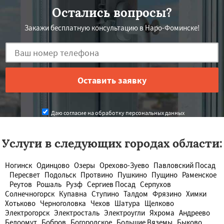
Остались вопросы?
Закажи бесплатную консультацию в Наро-Фоминске!
Даю согласие на обработку персональных данных
Услуги в следующих городах области:
Ногинск
Одинцово
Озеры
Орехово-Зуево
Павловский Посад
Пересвет
Подольск
Протвино
Пушкино
Пущино
Раменское
Реутов
Рошаль
Рузф
Сергиев Посад
Серпухов
Солнечногорск
Купавна
Ступино
Талдом
Фрязино
Химки
Хотьково
Черноголовка
Чехов
Шатура
Щелково
Электрогорск
Электросталь
Электроугли
Яхрома
Андреево
Белоомут
Бобров
Богородское
Большие Вяземы
Быково