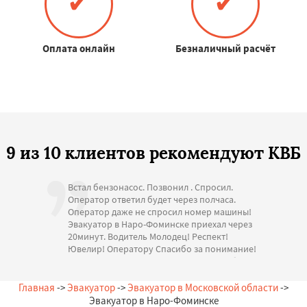
✔
✔
Оплата онлайн
Безналичный расчёт
9 из 10 клиентов рекомендуют КВБ
Встал бензонасос. Позвонил . Спросил.
Оператор ответил будет через полчаса.
Оператор даже не спросил номер машины!
Эвакуатор в Наро-Фоминске приехал через
20минут. Водитель Молодец! Респект!
Ювелир! Оператору Спасибо за понимание!
Стоимость адекватная. Большое спасибо за
помощь. С Уважением.
— А. Игоревна, 11.07.2026
Главная
->
Эвакуатор
->
Эвакуатор в Московской области
->
Россия, Наро-Фоминск, Советская, 11
Эвакуатор в Наро-Фоминске