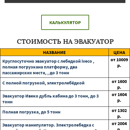
КАЛЬКУЛЯТОР
СТОИМОСТЬ НА ЭВАКУАТОР
НАЗВАНИЕ
ЦЕНА
от
10009
Круглосуточно эвакуатор с лебедкой iveco ,
р.
полная погрузкана платформу, два
пассажирских места, , до 3 тонн
от
1600
С полной погрузкой, электролебёдкой
р.
от
1604
Эвакуатор Ивеко дубль кабина до 3 тонн, до 3
р.
тонн
от
1302
Полная погрузка, до 5 тонн
р.
от
2004
Эвакуатор манипулятор. Электролебедка с
р.