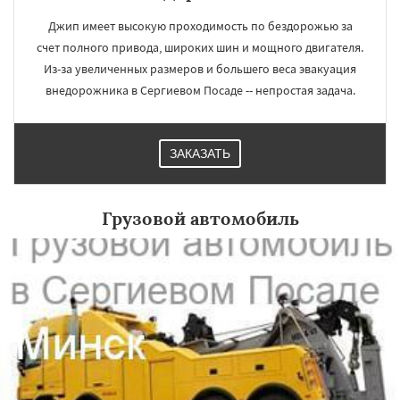
Джип имеет высокую проходимость по бездорожью за
счет полного привода, широких шин и мощного двигателя.
Из-за увеличенных размеров и большего веса эвакуация
внедорожника в Сергиевом Посаде -- непростая задача.
×
×
Работаем по
УЗНАТЬ ПОДРОБНЕЕ
регионам
ЗАКАЗАТЬ
Серпухов
Солнечногорск
Купавна
Грузовой автомобиль
Ступино
Талдом
Фрязино
Химки
Хотьково
Черноголовка
Чехов
Шатура
Щелково
Электрогорск
Электросталь
Электроугли
Яхрома
Андреево
Белоомут
Бобров
Богородское
Даю согласие на обработку персональных данных
Большие Вяземы
Быково
Вербилки
Восход
Деденево
Жилево
Загорянский
Запрудная
Заречье
Зеленоградск
Измайлово
Икша
Ильинский
Красково
Лесной
Лесной Городок
Лопатино
Лотошино
Малаховка
Менделеевск