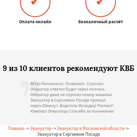
✔
✔
Оплата онлайн
Безналичный расчёт
9 из 10 клиентов рекомендуют КВБ
Встал бензонасос. Позвонил . Спросил.
Оператор ответил будет через полчаса.
Оператор даже не спросил номер машины!
Эвакуатор в Сергиевом Посаде приехал
через 20минут. Водитель Молодец! Респект!
Ювелир! Оператору Спасибо за понимание!
Стоимость адекватная. Большое спасибо за
помощь. С Уважением.
— А. Игоревна, 19.07.2026
Главная
->
Эвакуатор
->
Эвакуатор в Московской области
->
Россия, Сергиев Посад, Новая, 16
Эвакуатор в Сергиевом Посаде