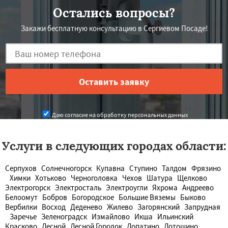
Остались вопросы?
Закажи бесплатную консультацию в Сергиевом Посаде!
Даю согласие на обработку персональных данных
Услуги в следующих городах области:
Серпухов
Солнечногорск
Купавна
Ступино
Талдом
Фрязино
Химки
Хотьково
Черноголовка
Чехов
Шатура
Щелково
Электрогорск
Электросталь
Электроугли
Яхрома
Андреево
Белоомут
Бобров
Богородское
Большие Вяземы
Быково
Вербилки
Восход
Деденево
Жилево
Загорянский
Запрудная
Заречье
Зеленоградск
Измайлово
Икша
Ильинский
Красково
Лесной
Лесной Городок
Лопатино
Лотошино