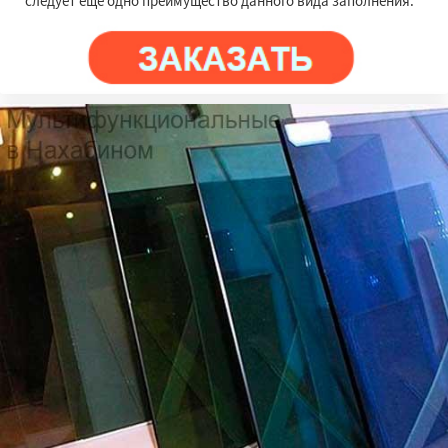
следует ещё одно преимущество данного вида заполнения.
×
×
Работаем по
регионам
Некрасовское
Обухово
Октябрьский
Правдинский
Решетниково
Родники
Свердловск
Северный
Софрино
Даю согласие на обработку персональных данных
Томилино
Тучково
Уваровка
Удельная
Фосфоритный
Фряново
Хорлово
Черкизово
Черусти
Шаховская