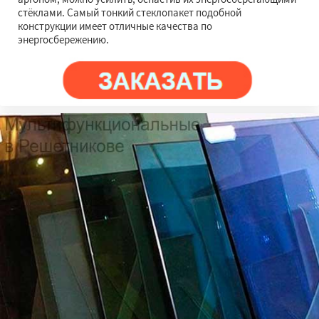
стёклами. Самый тонкий стеклопакет подобной
конструкции имеет отличные качества по
энергосбережению.
×
×
Работаем по
регионам
Родники
Свердловск
Северный
Софрино
Томилино
Тучково
Уваровка
Удельная
Фосфоритный
Фряново
Даю согласие на обработку персональных данных
Хорлово
Черкизово
Черусти
Шаховская