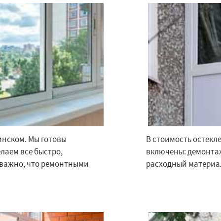
×
×
м по
инском. Мы готовы
В стоимость остекл
УЗНАТЬ ПОДРОБНЕЕ
лаем все быстро,
включены: демонтаж
нам
оважно, что ремонтными
расходный материал
дники
Свердловск
ино
Томилино
Тучково
ная
Фосфоритный
о
Черкизово
Черусти