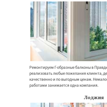
Работае
Ремонтируем Г-образные балконы в Правд
реализовать любые пожелания клиента, де
регио
качественно и по выгодным ценам. Немал
работами занимается одна компания.
Решетниково
Ро
Северный
Софр
Уваровка
Удель
Лоджия
Фряново
Хорлов
Шаховская