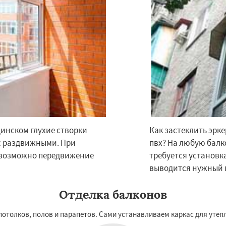
Даю согласие на обработку персональных данных
инском глухие створки
Как застеклить эрк
 с раздвижными. При
пвх? На любую бал
 возможно передвижение
требуется установк
выводится нужный г
Отделка балконов
 потолков, полов и парапетов. Сами устанавливаем каркас для утеп