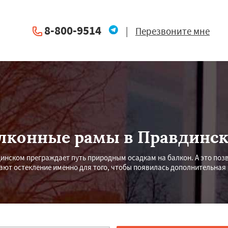
8-800-9514
|
Перезвоните мне
лконные рамы в Правдинс
инском преграждает путь природным осадкам на балкон. А это позв
ают остекление именно для того, чтобы появилась дополнительная