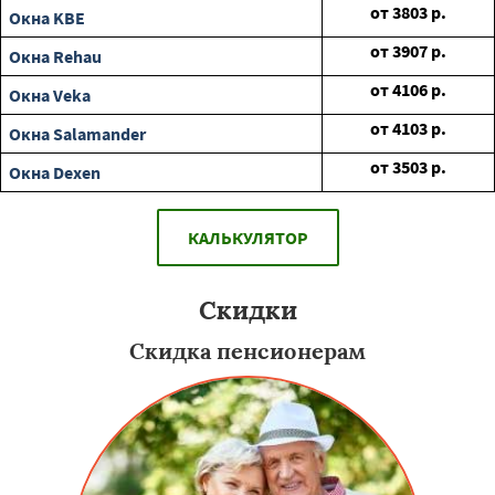
от
3803
р.
Окна KBE
от
3907
р.
Окна Rehau
от
4106
р.
Окна Veka
от
4103
р.
Окна Salamander
от
3503
р.
Окна Dexen
КАЛЬКУЛЯТОР
Скидки
Скидка пенсионерам