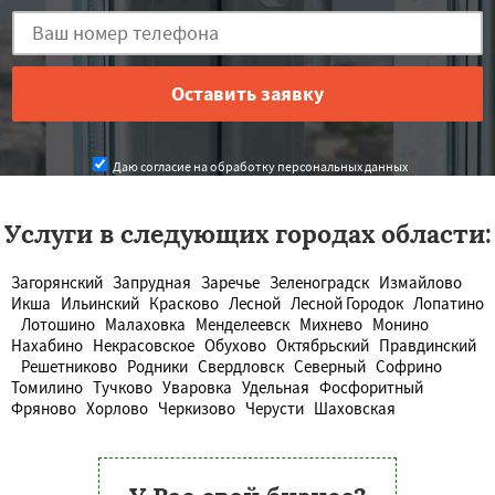
Даю согласие на обработку персональных данных
Услуги в следующих городах области:
Загорянский
Запрудная
Заречье
Зеленоградск
Измайлово
Икша
Ильинский
Красково
Лесной
Лесной Городок
Лопатино
Лотошино
Малаховка
Менделеевск
Михнево
Монино
Нахабино
Некрасовское
Обухово
Октябрьский
Правдинский
Решетниково
Родники
Свердловск
Северный
Софрино
Томилино
Тучково
Уваровка
Удельная
Фосфоритный
Фряново
Хорлово
Черкизово
Черусти
Шаховская