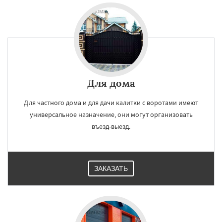
Малаховка
Менделеевск
Михнево
Монино
Нахабино
Некрасовское
Даю согласие на обработку персональных данных
Обухово
Октябрьский
Правдинский
Решетниково
Родники
Свердловск
Северный
Софрино
Томилино
Тучково
Уваровка
Удельная
Фосфоритный
Фряново
Хорлово
Черкизово
Черусти
Шаховская
Для дома
Для частного дома и для дачи калитки с воротами имеют
универсальное назначение, они могут организовать
въезд-выезд.
ЗАКАЗАТЬ