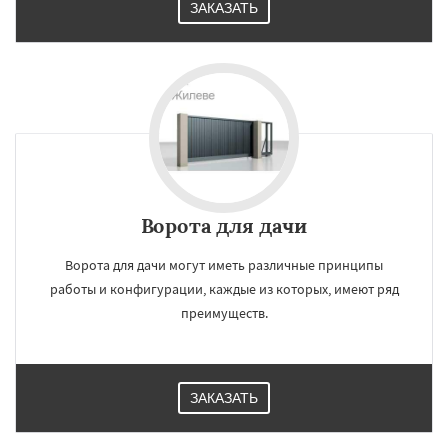
ЗАКАЗАТЬ
Ворота для дачи
Ворота для дачи могут иметь различные принципы
×
×
Работаем по
УЗНАТЬ ПОДРОБНЕЕ
работы и конфигурации, каждые из которых, имеют ряд
преимуществ.
регионам
Загорянский
Запрудная
Заречье
Зеленоградск
Измайлово
Икша
ЗАКАЗАТЬ
Ильинский
Красково
Лесной
Лесной Городок
Лопатино
Лотошино