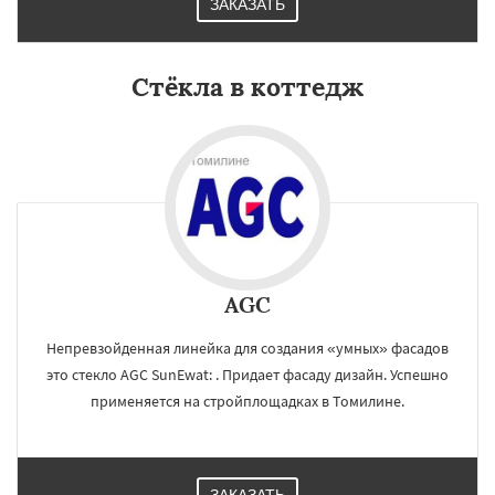
ЗАКАЗАТЬ
Стёкла в коттедж
×
×
Работаем по
УЗНАТЬ ПОДРОБНЕЕ
регионам
Тучково
Уваровка
Удельная
AGC
Фосфоритный
Фряново
Хорлово
Черкизово
Черусти
Шаховская
Непревзойденная линейка для создания «умных» фасадов
это стекло AGC SunEwat: . Придает фасаду дизайн. Успешно
применяется на стройплощадках в Томилине.
Даю согласие на обработку персональных данных