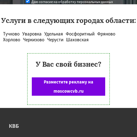
Даю согласие на обработку персональных данных
Услуги в следующих городах области:
Тучково
Уваровка
Удельная
Фосфоритный
Фряново
Хорлово
Черкизово
Черусти
Шаховская
У Вас свой бизнес?
Разместите рекламу на
moscowcvb.ru
КВБ