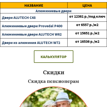
НАЗВАНИЕ
ЦЕНА
Алюминиевые двери
от
12361
р./под ключ
Двери ALUTECH С48
от
6557
р./м2
Алюминиевые двери Provedal P400
от
15651
р./м2
Алюминиевые двери ALUTECH W62
от
16536
р./м2
Двери из алюминия ALUTECH W72
КАЛЬКУЛЯТОР
Скидки
Скидка пенсионерам