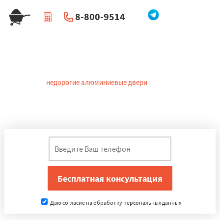
8-800-9514
|
Перезвоните мне
Алюминиевые двери в Томилине
Спрос
недорогие алюминиевые двери
обеспечивают
технические и эстетические характеристики. Покупатели в
Томилине отдают предпочтение именно им. Эти полотна
обеспечивают надежную защиту имущества .
Даю согласие на обработку персональных данных