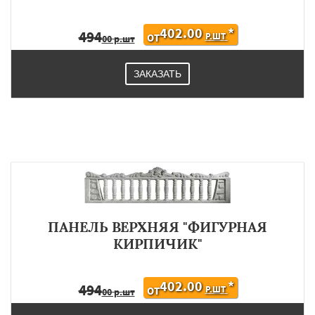
402.00
*
494
Р.ШТ
ОТ
00 р.шт
ЗАКАЗАТЬ
ПАНЕЛЬ ВЕРХНЯЯ "ФИГУРНАЯ
КИРПИЧИК"
402.00
*
494
Р.ШТ
ОТ
00 р.шт