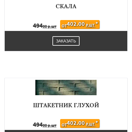
СКАЛА
402.00
*
494
Р.ШТ
ОТ
00 р.шт
ЗАКАЗАТЬ
ШТАКЕТНИК ГЛУХОЙ
402.00
*
494
Р.ШТ
ОТ
00 р.шт