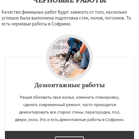
Качество финишных работ будет зависеть от того, насколько
успешно была выполнена подготовка стен, полов, потолков. То
есть черновые работы в Софрино.
×
×
Работаем по
УЗНАТЬ ПОДРОБНЕЕ
регионам
Томилино
Тучково
Уваровка
Удельная
Фосфоритный
Фряново
Хорлово
Черкизово
Черусти
Шаховская
Демонтажные работы
Даю согласие на обработку персональных данных
Решая обновить свое жилье, изменить планировку,
сделать современный ремонт, часто приходится
демонтировать все старое: стены, перегородки, пол,
двери, окна. Это и есть демонтажные работы в Софрино.