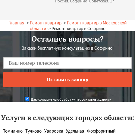
Россия, Софрино, Советская, 17
Главная
->
Ремонт квартир
->
Ремонт квартир в Московской
области
-> Ремонт квартир в Софрино
Остались вопросы?
Закажи бесплатную консультацию в Софрино!
Даю согласие на обработку персональных данных
Услуги в следующих городах области:
Томилино
Тучково
Уваровка
Удельная
Фосфоритный