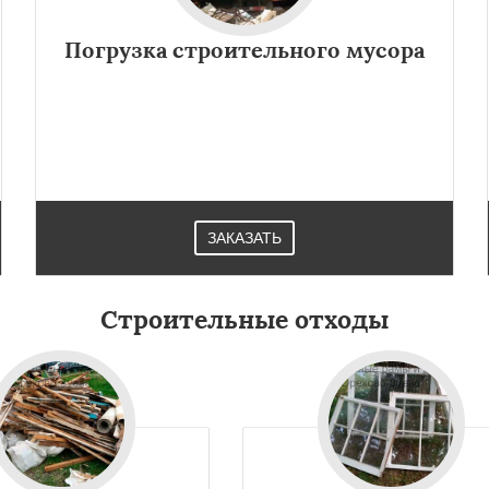
оловка
Чехов
Шатура
Даю согласие на обработку персональных данных
огорск
Электросталь
Погрузка строительного мусора
ома
Андреево
Белоомут
дское
Большие Вяземы
и
Восход
Деденево
ский
Запрудная
Заречье
ЗАКАЗАТЬ
Строительные отходы