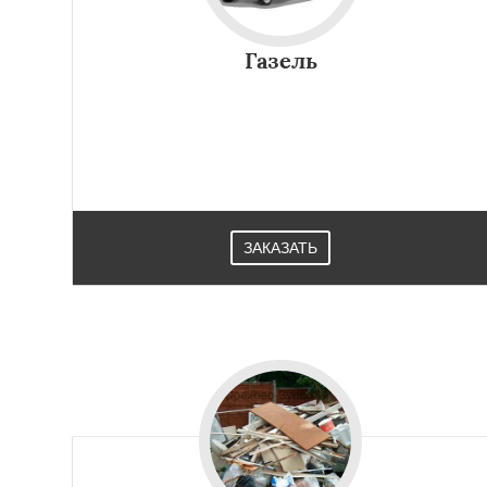
Газель
ЗАКАЗАТЬ
Работае
регио
Павловский Пос
Протвино
Пушк
Реутов
Рошаль
Серпухов
Солне
Ступино
Талдом