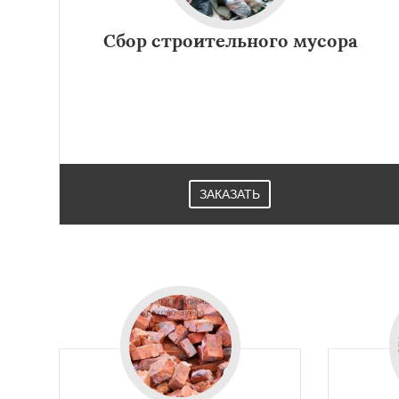
Хотьково
Черног
Щелково
Электр
Сбор строительного мусора
Электроугли
Яхр
Бобров
Богоро
Быково
Вербилк
Жилево
Загорян
ЗАКАЗАТЬ