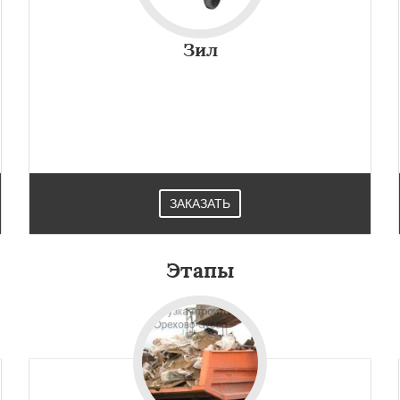
Зил
ЗАКАЗАТЬ
×
×
м по
УЗНАТЬ ПОДРОБНЕЕ
Этапы
нам
ад
Пересвет
Подольск
ино
Пущино
Раменское
Рузф
Сергиев Посад
чногорск
Купавна
Фрязино
Химки