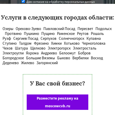
Даю согласие на обработку персональных данных
Услуги в следующих городах области:
Озеры
Орехово-Зуево
Павловский Посад
Пересвет
Подольск
Протвино
Пушкино
Пущино
Раменское
Реутов
Рошаль
Рузф
Сергиев Посад
Серпухов
Солнечногорск
Купавна
Ступино
Талдом
Фрязино
Химки
Хотьково
Черноголовка
Чехов
Шатура
Щелково
Электрогорск
Электросталь
Электроугли
Яхрома
Андреево
Белоомут
Бобров
Богородское
Большие Вяземы
Быково
Вербилки
Восход
Деденево
Жилево
Загорянский
У Вас свой бизнес?
Разместите рекламу на
moscowcvb.ru