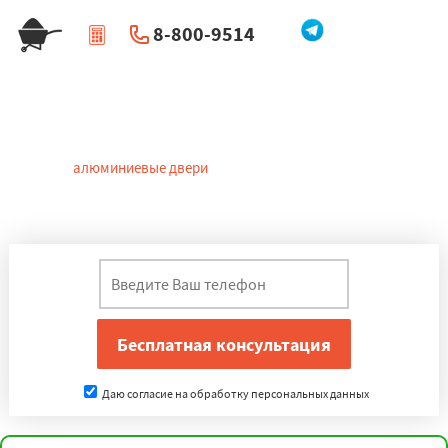
8-800-9514
|
Перезвоните мне
Алюминиевые двери в Одинцово
Теплые
алюминиевые двери
изготавливаются в Одинцово из
профилей с теплоизоляционной вставкой из полиамида. В
качестве заполнения служат стеклопакеты и сэндвич-панели.
Даю согласие на обработку персональных данных