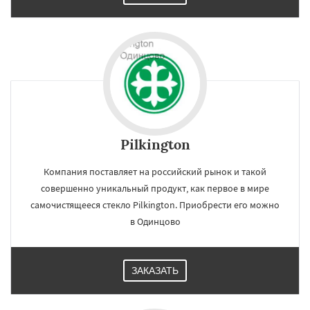
Электроугли
Яхрома
Андреево
Белоомут
Бобров
Богородское
Большие Вяземы
Быково
Вербилки
Восход
Деденево
Жилево
Загорянский
Pilkington
Компания поставляет на российский рынок и такой
совершенно уникальный продукт, как первое в мире
самочистящееся стекло Pilkington. Приобрести его можно
в Одинцово
ЗАКАЗАТЬ