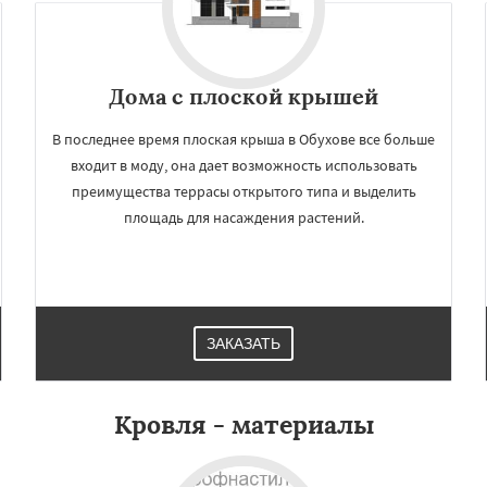
Дома с плоской крышей
В последнее время плоская крыша в Обухове все больше
входит в моду, она дает возможность использовать
преимущества террасы открытого типа и выделить
площадь для насаждения растений.
×
×
м по
УЗНАТЬ ПОДРОБНЕЕ
нам
ЗАКАЗАТЬ
авдинский
Решетниково
овск
Северный
Софрино
Кровля - материалы
ово
Уваровка
Удельная
ряново
Хорлово
сти
Шаховская