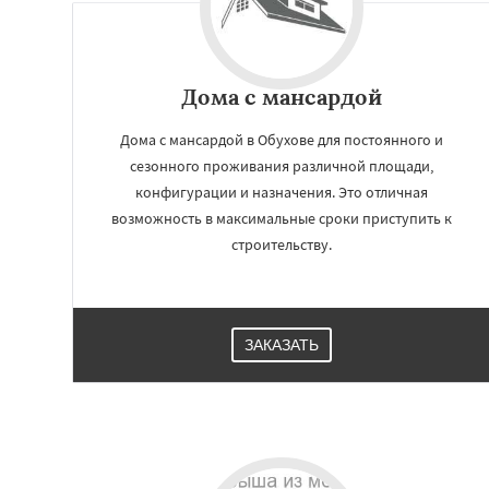
Дома с мансардой
Дома с мансардой в Обухове для постоянного и
сезонного проживания различной площади,
конфигурации и назначения. Это отличная
возможность в максимальные сроки приступить к
строительству.
Работае
регио
ЗАКАЗАТЬ
Октябрьский
Пр
Родники
Свердл
Томилино
Тучк
Фосфоритный
Ф
Черкизово
Черу