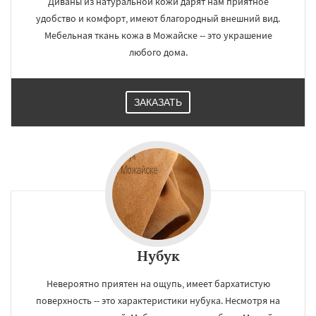
Диваны из натуральной кожи дарят нам приятное
удобство и комфорт, имеют благородный внешний вид.
Мебельная ткань кожа в Можайске -- это украшение
любого дома.
×
×
Работаем по
УЗНАТЬ ПОДРОБНЕЕ
ЗАКАЗАТЬ
регионам
Мытищи
Наро-Фоминск
Ногинск
Одинцово
Озеры
Орехово-Зуево
Павловский Посад
Пересвет
Подольск
Протвино
Пушкино
Пущино
Раменское
Реутов
Рошаль
Рузф
Сергиев Посад
Серпухов
Солнечногорск
Купавна
Даю согласие на обработку персональных данных
Ступино
Талдом
Фрязино
Химки
Хотьково
Черноголовка
Чехов
Шатура
Щелково
Электрогорск
Электросталь
Нубук
Электроугли
Яхрома
Андреево
Белоомут
Бобров
Богородское
Невероятно приятен на ощупь, имеет бархатистую
Большие Вяземы
Быково
Вербилки
поверхность -- это характеристики нубука. Несмотря на