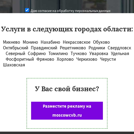
Даю согласие на обработку персональных данных
Услуги в следующих городах области:
Михнево
Монино
Нахабино
Некрасовское
Обухово
Октябрьский
Правдинский
Решетниково
Родники
Свердловск
Северный
Софрино
Томилино
Тучково
Уваровка
Удельная
Фосфоритный
Фряново
Хорлово
Черкизово
Черусти
Шаховская
У Вас свой бизнес?
Разместите рекламу на
moscowcvb.ru