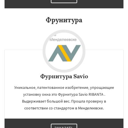
Михнево
Монино
Нахабино
Некрасовское
Обухово
Октябрьский
Правдинский
Решетниково
Родники
Фрунитура
Свердловск
Северный
Софрино
Томилино
Тучково
Уваровка
Удельная
Фосфоритный
Фряново
Хорлово
Даю согласие на обработку персональных данных
Черкизово
Черусти
Шаховская
Фурнитура Savio
Уникальное, патентованное изобретение, упрощающее
установку окна это Фурнитура Savio RIBANTA .
Выдерживает большой вес. Прошла проверку в
соответствии со стандартом в Менделеевске.