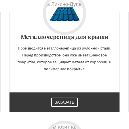
ое
Реутов
Рошаль
Рузф
Даю согласие на обработку персональных данных
Серпухов
Солнечногорск
но
Талдом
Фрязино
Черноголовка
Чехов
о
Электрогорск
ектроугли
Яхрома
Металлочерепица для крыши
Производится металлочерепица из рулонной стали.
Перед производством она уже имеет цинковое
покрытие, которое защищает металл от коррозии, и
полимерное покрытие.
ЗАКАЗАТЬ