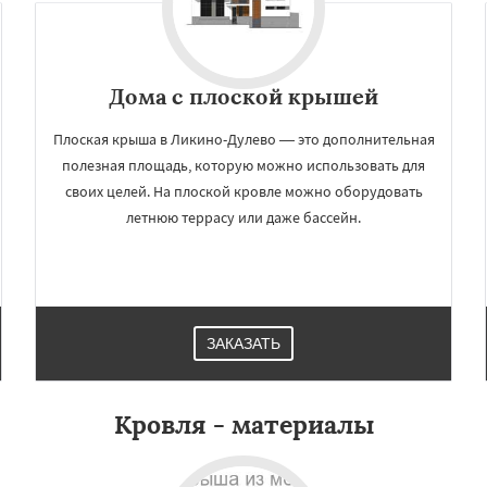
Дома с плоской крышей
Плоская крыша в Ликино-Дулево — это дополнительная
полезная площадь, которую можно использовать для
своих целей. На плоской кровле можно оборудовать
летнюю террасу или даже бассейн.
×
×
м по
УЗНАТЬ ПОДРОБНЕЕ
нам
ЗАКАЗАТЬ
етровский
Луховицы
ерцы
Можайск
Мытищи
Кровля - материалы
огинск
Одинцово
Озеры
Павловский Посад
ьск
Протвино
Пушкино