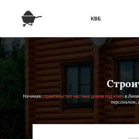
КВБ
Строи
Начиная
строительство частных домов под ключ
в Лики
персоналом, 