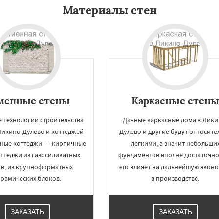
Материалы стен
менные стены
Каркасные стен
 технологии строительства
Дачные каркасные дома в Лики
Ликино-Дулево и коттеджей
Дулево и другие будут относите
нные коттеджи — кирпичные
легкими, а значит небольши
оттеджи из газосиликатных
фундаментов вполне достаточно.
в, из крупноформатных
это влияет на дальнейшую экон
ерамических блоков.
в производстве.
ЗАКАЗАТЬ
ЗАКАЗАТЬ