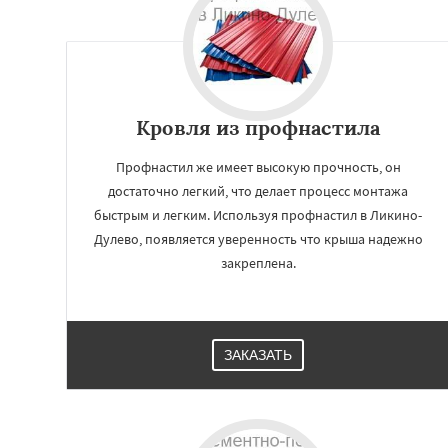
Пущино
Раменск
Сергиев Посад
Купавна
Ступи
Химки
Хотьково
Шатура
Щелков
Электросталь
Эл
Кровля из профнастила
Андреево
Профнастил же имеет высокую прочность, он
достаточно легкий, что делает процесс монтажа
быстрым и легким. Используя профнастил в Ликино-
Дулево, появляется уверенность что крыша надежно
закреплена.
ЗАКАЗАТЬ