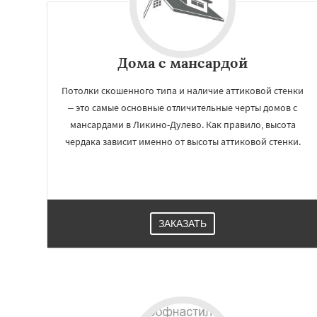
Дома с мансардой
Потолки скошенного типа и наличие аттиковой стенки
– это самые основные отличительные черты домов с
мансардами в Ликино-Дулево. Как правило, высота
чердака зависит именно от высоты аттиковой стенки.
Работае
регио
ЗАКАЗАТЬ
Лобня
Лосино-П
Лыткарино
Люб
Наро-Фоминск
Н
Орехово-Зуево
Пересвет
Подол