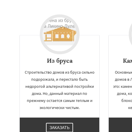
Из бруса
Ка
Строительство домов из бруса сильно
Основные
подорожала, и перестало быть
домов в 
недорогой альтернативой постройки
это: каме
дома. Но, данный материал по
дома, к
прежнему остается самым теплым и
блоко
экологически чистым.
к
ЗАКАЗАТЬ