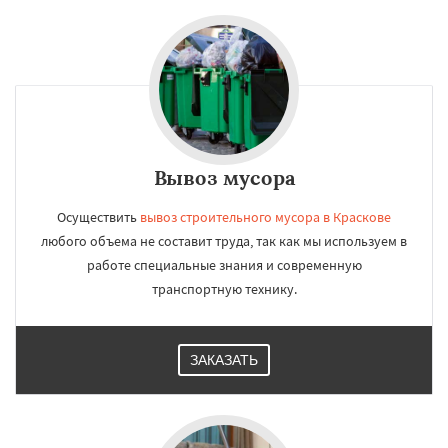
Работаем по
УЗНАТЬ ПОДРОБНЕЕ
регионам
Лесной
Лесной Городок
Лопатино
Лотошино
Малаховка
Менделеевск
Михнево
Монино
Нахабино
Некрасовское
Обухово
Октябрьский
Правдинский
Решетниково
Родники
Вывоз мусора
Свердловск
Северный
Софрино
Даю согласие на обработку персональных данных
Томилино
Тучково
Уваровка
Удельная
Осуществить
вывоз строительного мусора в Краскове
Фосфоритный
Фряново
Хорлово
любого объема не составит труда, так как мы используем в
Черкизово
Черусти
Шаховская
работе специальные знания и современную
транспортную технику.
ЗАКАЗАТЬ