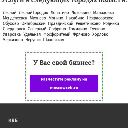
Лесной
Лесной Городок
Лопатино
Лотошино
Малаховка
Менделеевск
Михнево
Монино
Нахабино
Некрасовское
Обухово
Октябрьский
Правдинский
Решетниково
Родники
Свердловск
Северный
Софрино
Томилино
Тучково
Уваровка
Удельная
Фосфоритный
Фряново
Хорлово
Черкизово
Черусти
Шаховская
У Вас свой бизнес?
Разместите рекламу на
moscowcvb.ru
КВБ