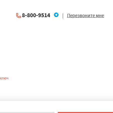
8-800-9514
|
Перезвоните мне
тво деревянных домов в 
 ключ
в Фосфоритном осуществляется с использованием последних 
довольно сложные проекты.