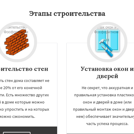
Этапы строительства
ительство стен
Установка окон и
дверей
ть стен дома составляет не
е 20% от его конечной
Не секрет, что аккуратная и
ти. Есть множество других
правильная установка пластик
 в доме которые можно
окон и дверей в доме (или
ко упростить и на которых
правильный монтаж окон и двер
можно сэкономить.
нем) обеспечивает значитель
часть успеха процесса.