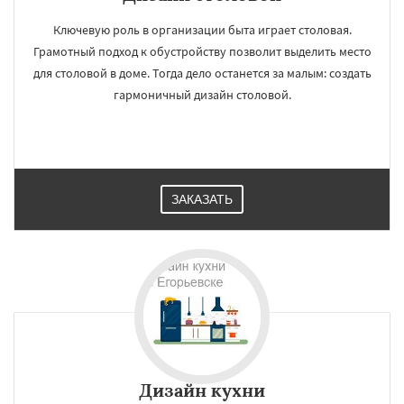
Работаем по
УЗНАТЬ ПОДРОБНЕЕ
регионам
Ключевую роль в организации быта играет столовая.
Грамотный подход к обустройству позволит выделить место
для столовой в доме. Тогда дело останется за малым: создать
Жуковский
Зарайск
Звенигород
гармоничный дизайн столовой.
Ивантеевка
Истра
Кашира
Клин
Коломна
Королев
Котельники
Красноармейск
Красногорск
Краснозаводск
Краснознаменск
Кубинка
Куровское
Ликино-Дулево
Даю согласие на обработку персональных данных
Лобня
Лосино-Петровский
Луховицы
Лыткарино
Люберцы
Можайск
Мытищи
ЗАКАЗАТЬ
Наро-Фоминск
Ногинск
Одинцово
Озеры
Орехово-Зуево
Павловский Посад
Пересвет
Подольск
Протвино
Пушкино
Пущино
Раменское
Реутов
Рошаль
Рузф
Сергиев Посад
Дизайн кухни