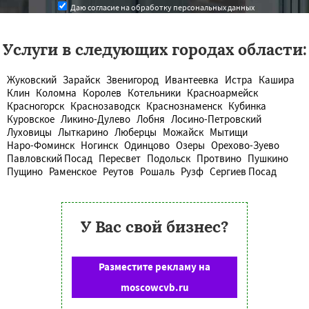
Даю согласие на обработку персональных данных
Услуги в следующих городах области:
Жуковский
Зарайск
Звенигород
Ивантеевка
Истра
Кашира
Клин
Коломна
Королев
Котельники
Красноармейск
Красногорск
Краснозаводск
Краснознаменск
Кубинка
Куровское
Ликино-Дулево
Лобня
Лосино-Петровский
Луховицы
Лыткарино
Люберцы
Можайск
Мытищи
Наро-Фоминск
Ногинск
Одинцово
Озеры
Орехово-Зуево
Павловский Посад
Пересвет
Подольск
Протвино
Пушкино
Пущино
Раменское
Реутов
Рошаль
Рузф
Сергиев Посад
У Вас свой бизнес?
Разместите рекламу на
moscowcvb.ru