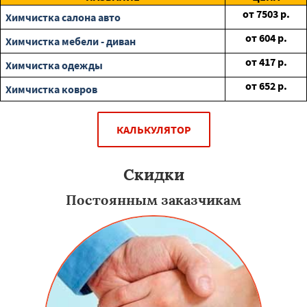
от
7503
р.
Химчистка салона авто
от
604
р.
Химчистка мебели - диван
от
417
р.
Химчистка одежды
от
652
р.
Химчистка ковров
КАЛЬКУЛЯТОР
Скидки
Постоянным заказчикам