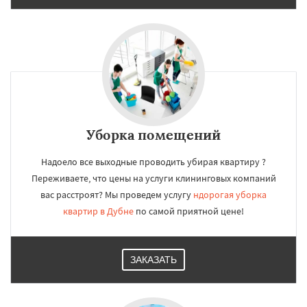
регионам
Егорьевск
Жуковский
Зарайск
Звенигород
Ивантеевка
Истра
Кашира
Клин
Коломна
Королев
Котельники
Красноармейск
Красногорск
Краснозаводск
Краснознаменск
Кубинка
Куровское
Ликино-Дулево
Даю согласие на обработку персональных данных
Лобня
Лосино-Петровский
Луховицы
Уборка помещений
Лыткарино
Люберцы
Можайск
Мытищи
Наро-Фоминск
Ногинск
Одинцово
Озеры
Орехово-Зуево
Надоело все выходные проводить убирая квартиру ?
Павловский Посад
Пересвет
Подольск
Переживаете, что цены на услуги клининговых компаний
Протвино
Пушкино
Пущино
Раменское
вас расстроят? Мы проведем услугу
ндорогая уборка
Реутов
Рошаль
Рузф
квартир в Дубне
по самой приятной цене!
ЗАКАЗАТЬ