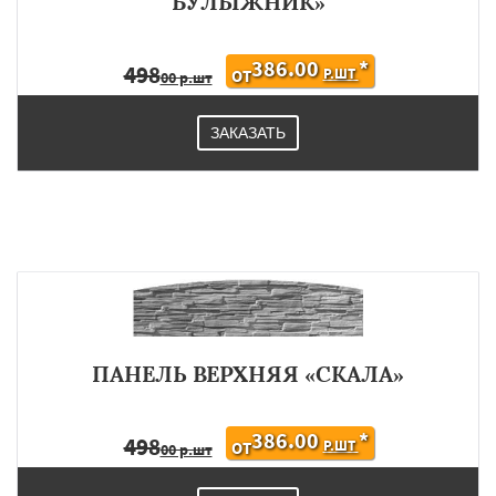
БУЛЫЖНИК»
386.00
*
498
Р.ШТ
ОТ
00 р.шт
ЗАКАЗАТЬ
ПАНЕЛЬ ВЕРХНЯЯ «СКАЛА»
386.00
*
498
Р.ШТ
ОТ
00 р.шт