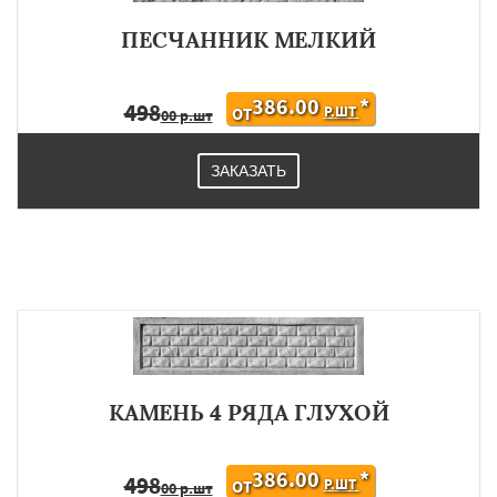
ПЕСЧАННИК МЕЛКИЙ
386.00
*
498
Р.ШТ
ОТ
00 р.шт
ЗАКАЗАТЬ
КАМЕНЬ 4 РЯДА ГЛУХОЙ
386.00
*
498
Р.ШТ
ОТ
00 р.шт