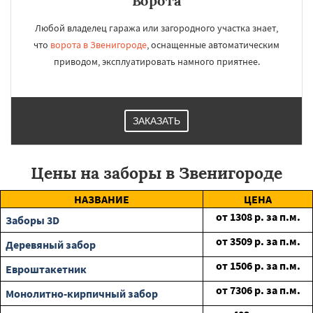
Ворота
Любой владелец гаража или загородного участка знает,
что
ворота в Звенигороде
, оснащенные автоматическим
приводом, эксплуатировать намного приятнее.
ЗАКАЗАТЬ
Цены на заборы в Звенигороде
НАЗВАНИЕ
ЦЕНА
от
1308
р. за п.м.
Заборы 3D
от
3509
р. за п.м.
Деревяный забор
от
1506
р. за п.м.
Евроштакетник
от
7306
р. за п.м.
Монолитно-кирпичный забор