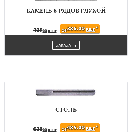
КАМЕНЬ 6 РЯДОВ ГЛУХОЙ
386.00
*
498
Р.ШТ
ОТ
00 р.шт
ЗАКАЗАТЬ
СТОЛБ
485.00
*
626
Р.ШТ
ОТ
00 р.шт