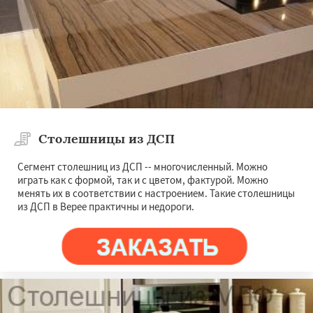
Жуковский
Зарайск
Звенигород
Ивантеевка
Истра
Кашира
Клин
Даю согласие на обработку персональных данных
Коломна
Королев
Котельники
Красноармейск
Красногорск
Краснозаводск
Краснознаменск
Кубинка
Куровское
Ликино-Дулево
Лобня
Лосино-Петровский
Луховицы
Лыткарино
Люберцы
Можайск
Мытищи
Наро-Фоминск
Ногинск
Одинцово
Столешницы из ДСП
Сегмент столешниц из ДСП -- многочисленный. Можно
играть как с формой, так и с цветом, фактурой. Можно
менять их в соответствии с настроением. Такие столешницы
из ДСП в Верее практичны и недороги.