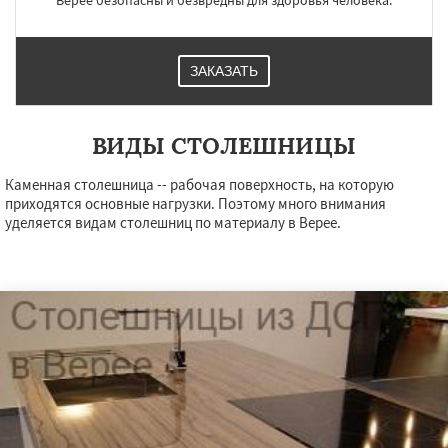
Верее безопасны и безвредны для здоровья человека.
ЗАКАЗАТЬ
ВИДЫ СТОЛЕШНИЦЫ
Каменная столешница -- рабочая поверхность, на которую
приходятся основные нагрузки. Поэтому много внимания
уделяется видам столешниц по материалу в Верее.
×
×
Работаем по
УЗНАТЬ ПОДРОБНЕЕ
регионам
Видное
Волоколамск
Воскресенск
Высоковск
Голицыно
Дедовск
Дзержинск
Дмитров
Долгопрудный
Домодедово
Дрезна
Дубна
Егорьевск