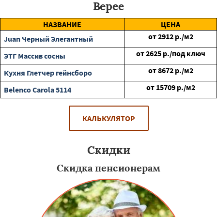
Верее
НАЗВАНИЕ
ЦЕНА
от
2912
р./м2
Juan Черный Элегантный
от
2625
р./под ключ
ЭТГ Массив сосны
от
8672
р./м2
Кухня Глетчер гейнсборо
от
15709
р./м2
Belenco Carola 5114
КАЛЬКУЛЯТОР
Скидки
Скидка пенсионерам