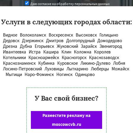
Даю согласие на обработку персональных данных
Услуги в следующих городах области:
Видное
Волоколамск
Воскресенск
Высоковск
Голицыно
Дедовск
Дзержинск
Дмитров
Долгопрудный
Домодедово
Дрезна
Дубна
Егорьевск
Жуковский
Зарайск
Звенигород
Ивантеевка
Истра
Кашира
Клин
Коломна
Королев
Котельники
Красноармейск
Красногорск
Краснозаводск
Краснознаменск
Кубинка
Куровское
Ликино-Дулево
Лобня
Лосино-Петровский
Луховицы
Лыткарино
Люберцы
Можайск
Мытищи
Наро-Фоминск
Ногинск
Одинцово
У Вас свой бизнес?
Разместите рекламу на
moscowcvb.ru