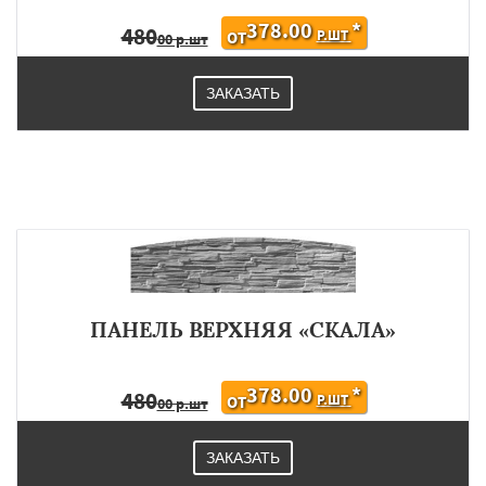
378.00
*
480
Р.ШТ
ОТ
00 р.шт
ЗАКАЗАТЬ
ПАНЕЛЬ ВЕРХНЯЯ «СКАЛА»
378.00
*
480
Р.ШТ
ОТ
00 р.шт
ЗАКАЗАТЬ