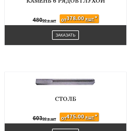
КАМЕНЬ 6 РЯДОВ ГЛУХОЙ
378.00
*
480
Р.ШТ
ОТ
00 р.шт
ЗАКАЗАТЬ
СТОЛБ
475.00
*
603
Р.ШТ
ОТ
00 р.шт