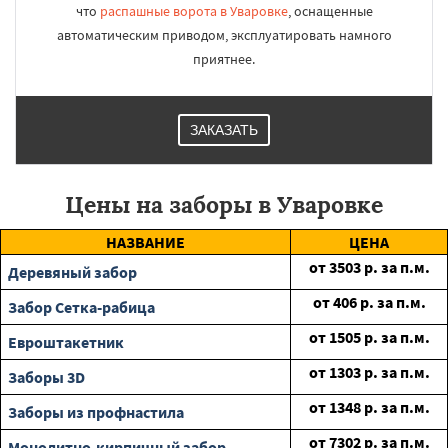
что
распашные ворота в Уваровке
, оснащенные
автоматическим приводом, эксплуатировать намного
приятнее.
ЗАКАЗАТЬ
Цены на заборы в Уваровке
НАЗВАНИЕ
ЦЕНА
от
3503
р. за п.м.
Деревяный забор
от
406
р. за п.м.
Забор Сетка-рабица
от
1505
р. за п.м.
Евроштакетник
от
1303
р. за п.м.
Заборы 3D
от
1348
р. за п.м.
Заборы из профнастила
от
7302
р. за п.м.
Монолитно-кирпичный забор