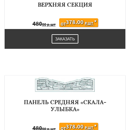
ВЕРХНЯЯ СЕКЦИЯ
378.00
*
480
Р.ШТ
ОТ
00 р.шт
ЗАКАЗАТЬ
ПАНЕЛЬ СРЕДНЯЯ «СКАЛА-
УЛЫБКА»
378.00
*
480
Р.ШТ
ОТ
00 р.шт