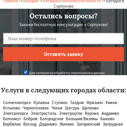
Главная
->
Беседки
->
Беседки в Московской области
-> Беседки в
Серпухове
Остались вопросы?
Закажи бесплатную консультацию в Серпухове!
Даю согласие на обработку персональных данных
Услуги в следующих городах области:
Солнечногорск
Купавна
Ступино
Талдом
Фрязино
Химки
Хотьково
Черноголовка
Чехов
Шатура
Щелково
Электрогорск
Электросталь
Электроугли
Яхрома
Андреево
Белоомут
Бобров
Богородское
Большие Вяземы
Быково
Вербилки
Восход
Деденево
Жилево
Загорянский
Запрудная