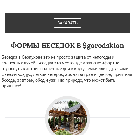
Талдом
Фрязино
Химки
Хотьково
Черноголовка
Чехов
Шатура
Щелково
Электрогорск
Электросталь
Электроугли
Яхрома
Андреево
ЗАКАЗАТЬ
Белоомут
Бобров
Богородское
Даю согласие на обработку персональных данных
Большие Вяземы
Быково
Вербилки
Восход
Деденево
Жилево
Загорянский
ФОРМЫ БЕСЕДОК В $gorodsklon
Запрудная
Заречье
Зеленоградск
Измайлово
Икша
Ильинский
Красково
Лесной
Лесной Городок
Лопатино
Беседка в Серпухове это не просто защита от непогоды и
Лотошино
Малаховка
Менделеевск
солнечных лучей. Беседка это место, где можно комфортно
Михнево
отдохнуть в летние солнечные дни в кругу семьи или с друзьями.
Свежий воздух, легкий ветерок, ароматы трав и цветов, приятная
беседа, завтрак, обед и ужин на природе, что может быть
приятнее!