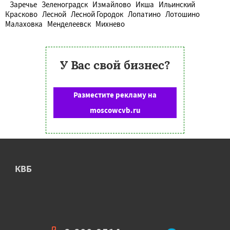
Заречье
Зеленоградск
Измайлово
Икша
Ильинский
Красково
Лесной
Лесной Городок
Лопатино
Лотошино
Малаховка
Менделеевск
Михнево
У Вас свой бизнес?
Разместите рекламу на
moscowcvb.ru
КВБ