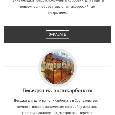
Такие беседки предрасположены к коррозии. Для защиты
поверхности обрабатывают антикоррозийным
покрытием.
ЗАКАЗАТЬ
×
×
Беседки из поликарбоната
Работаем по
УЗНАТЬ ПОДРОБНЕЕ
регионам
Беседки для дачи из поликарбоната в Серпухове весят
немного, внешне напоминает постройку из стекла.
Прочны и долговечны, смотрятся интересно.
Солнечногорск
Купавна
Ступино