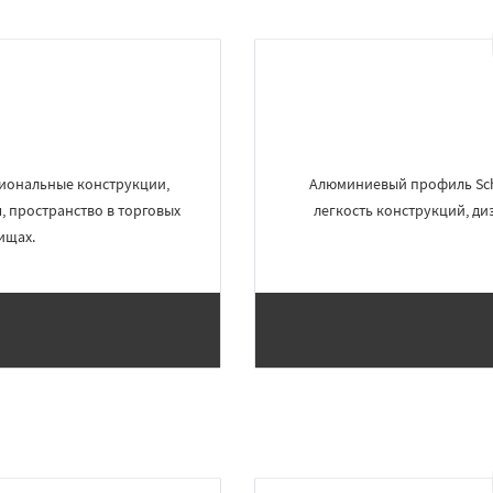
иональные конструкции,
Алюминиевый профиль Sch
 пространство в торговых
легкость конструкций, ди
ищах.
×
×
м по
УЗНАТЬ ПОДРОБНЕЕ
нам
огинск
Одинцово
Озеры
Павловский Посад
ьск
Протвино
Пушкино
ое
Реутов
Рошаль
Рузф
Серпухов
Солнечногорск