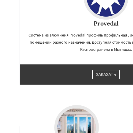
Купавна
Ступи
Химки
Хотьково
Шатура
Щелков
Электросталь
Эл
Provedal
Андреево
Белоо
Большие Вязем
Система из алюминия Provedal профиль профильная , и
Восход
помещений разного назначения. Доступная стоимость 
Распространена в Мытищах.
ЗАКАЗАТЬ