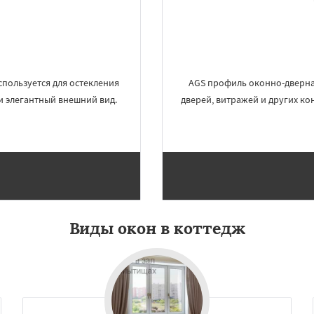
но
Талдом
Фрязино
Даю согласие на обработку персональных данных
Черноголовка
Чехов
о
Электрогорск
ектроугли
Яхрома
мут
Бобров
Богородское
ы
Быково
Вербилки
спользуется для остекления
AGS профиль оконно-дверная
и элегантный внешний вид.
дверей, витражей и других ко
Виды окон в коттедж