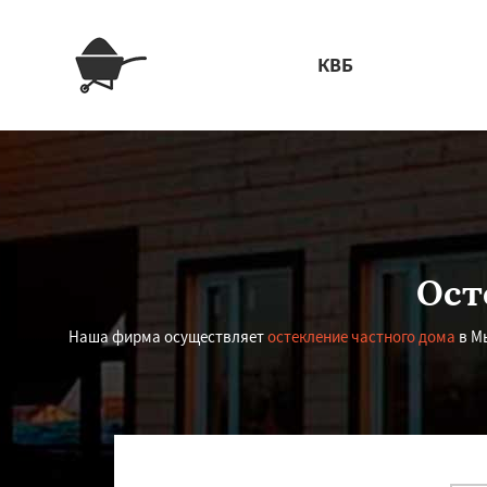
КВБ
Ост
Наша фирма осуществляет
остекление частного дома
в Мы