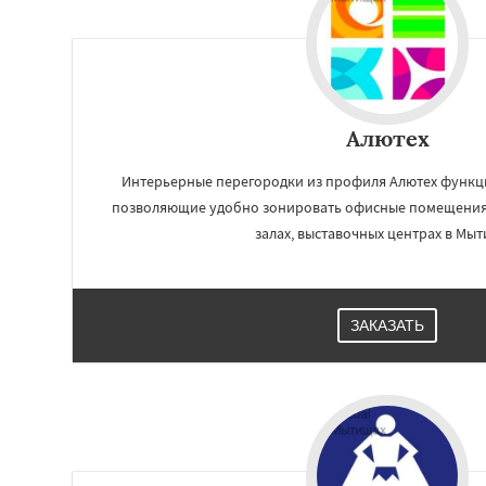
Алютех
Интерьерные перегородки из профиля Алютех функц
позволяющие удобно зонировать офисные помещения,
залах, выставочных центрах в Мыт
Работае
ЗАКАЗАТЬ
регио
Наро-Фоминск
Н
Орехово-Зуево
Пересвет
Подол
Пущино
Раменск
Сергиев Посад