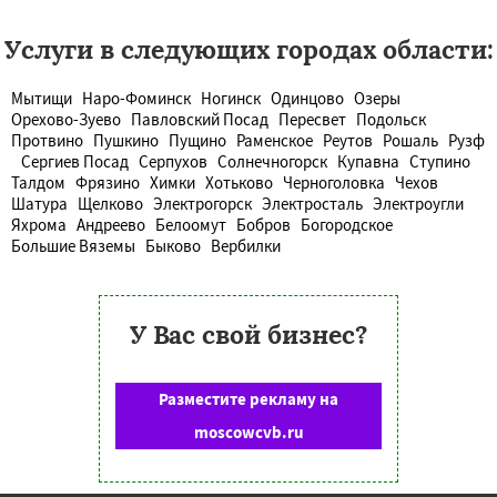
Услуги в следующих городах области:
Мытищи
Наро-Фоминск
Ногинск
Одинцово
Озеры
Орехово-Зуево
Павловский Посад
Пересвет
Подольск
Протвино
Пушкино
Пущино
Раменское
Реутов
Рошаль
Рузф
Сергиев Посад
Серпухов
Солнечногорск
Купавна
Ступино
Талдом
Фрязино
Химки
Хотьково
Черноголовка
Чехов
Шатура
Щелково
Электрогорск
Электросталь
Электроугли
Яхрома
Андреево
Белоомут
Бобров
Богородское
Большие Вяземы
Быково
Вербилки
У Вас свой бизнес?
Разместите рекламу на
moscowcvb.ru