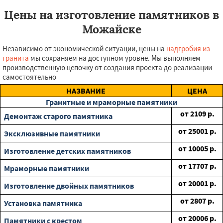
Цены на изготовление памятников в
Можайске
Независимо от экономической ситуации, цены на
надгробия из
гранита
мы сохраняем на доступном уровне. Мы выполняем
производственную цепочку от создания проекта до реализации
самостоятельно
НАЗВАНИЕ
ЦЕНА
Гранитные и мраморные памятники
от
2109
р.
Демонтаж старого памятника
от
25001
р.
Эксклюзивные памятники
от
10005
р.
Изготовление детских памятников
от
17707
р.
Мраморные памятники
от
20001
р.
Изготовление двойных памятников
от
2807
р.
Установка памятника
от
20006
р.
Памятники с крестом