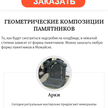
Ступино
Талдом
Фрязино
Химки
Хотьково
Черноголовка
Чехов
Шатура
Щелково
Электрогорск
Электросталь
Электроугли
Яхрома
Андреево
ГЕОМЕТРИЧЕСКИЕ КОМПОЗИЦИИ
Белоомут
Бобров
Богородское
Большие Вяземы
Быково
Вербилки
ПАМЯТНИКОВ
То, как будет смотреться надгробие на кладбище, в немалой
степени зависит от формы памятников. Можно заказать любую
форму памятников в Можайске.
Арки
Сегодня ритуальные мастерские предлагают мемориалы