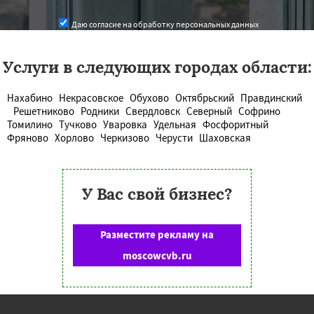
Даю согласие на обработку персональных данных
Услуги в следующих городах области:
Нахабино
Некрасовское
Обухово
Октябрьский
Правдинский
Решетниково
Родники
Свердловск
Северный
Софрино
Томилино
Тучково
Уваровка
Удельная
Фосфоритный
Фряново
Хорлово
Черкизово
Черусти
Шаховская
У Вас свой бизнес?
Разместите рекламу на
moscowcvb.ru