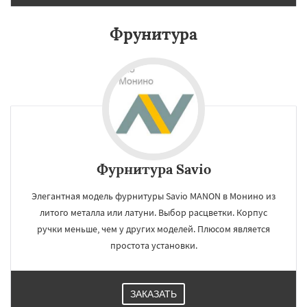
Нахабино
Некрасовское
Обухово
Октябрьский
Правдинский
Решетниково
Родники
Свердловск
Северный
Фрунитура
Софрино
Томилино
Тучково
Уваровка
Удельная
Фосфоритный
Фряново
Хорлово
Черкизово
Черусти
Даю согласие на обработку персональных данных
Шаховская
Фурнитура Savio
Элегантная модель фурнитуры Savio MANON в Монино из
литого металла или латуни. Выбор расцветки. Корпус
ручки меньше, чем у других моделей. Плюсом является
простота установки.
ЗАКАЗАТЬ