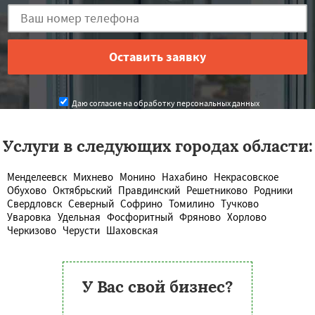
Даю согласие на обработку персональных данных
Услуги в следующих городах области:
Менделеевск
Михнево
Монино
Нахабино
Некрасовское
Обухово
Октябрьский
Правдинский
Решетниково
Родники
Свердловск
Северный
Софрино
Томилино
Тучково
Уваровка
Удельная
Фосфоритный
Фряново
Хорлово
Черкизово
Черусти
Шаховская
У Вас свой бизнес?