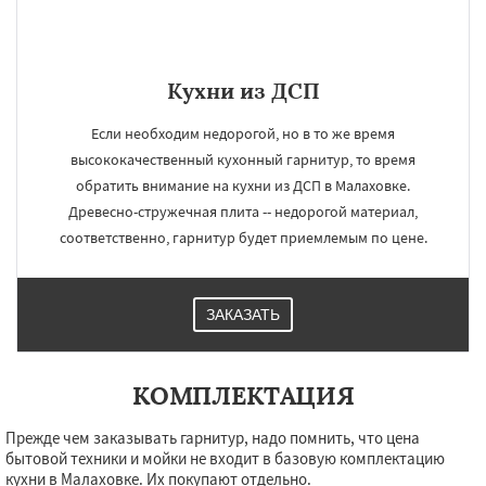
Кухни из ДСП
×
×
Работаем по
УЗНАТЬ ПОДРОБНЕЕ
Если необходим недорогой, но в то же время
высококачественный кухонный гарнитур, то время
регионам
обратить внимание на кухни из ДСП в Малаховке.
Древесно-стружечная плита -- недорогой материал,
Менделеевск
Михнево
Монино
соответственно, гарнитур будет приемлемым по цене.
Нахабино
Некрасовское
Обухово
Октябрьский
Правдинский
Решетниково
Родники
Свердловск
Северный
Софрино
Томилино
Тучково
Уваровка
ЗАКАЗАТЬ
Удельная
Фосфоритный
Фряново
Даю согласие на обработку персональных данных
Хорлово
Черкизово
Черусти
Шаховская
КОМПЛЕКТАЦИЯ
Прежде чем заказывать гарнитур, надо помнить, что цена
бытовой техники и мойки не входит в базовую комплектацию
кухни в Малаховке. Их покупают отдельно.