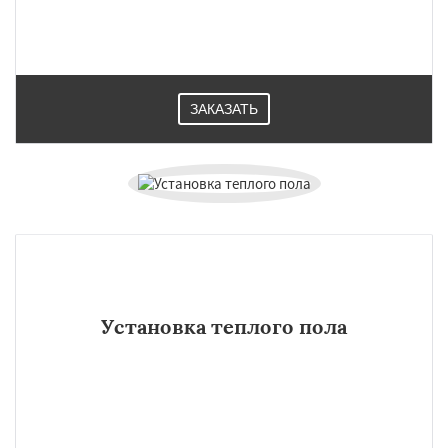
Павловский Посад
Пересвет
Подольск
Протвино
Пушкино
Пущино
Раменское
Реутов
Рошаль
Рузф
Сергиев Посад
Серпухов
Солнечногорск
Купавна
Ступино
Талдом
Фрязино
Химки
Хотьково
ЗАКАЗАТЬ
Установка теплого пола