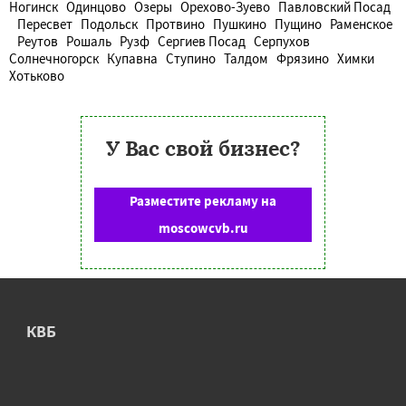
Ногинск
Одинцово
Озеры
Орехово-Зуево
Павловский Посад
Пересвет
Подольск
Протвино
Пушкино
Пущино
Раменское
Реутов
Рошаль
Рузф
Сергиев Посад
Серпухов
Солнечногорск
Купавна
Ступино
Талдом
Фрязино
Химки
Хотьково
У Вас свой бизнес?
Разместите рекламу на
moscowcvb.ru
КВБ