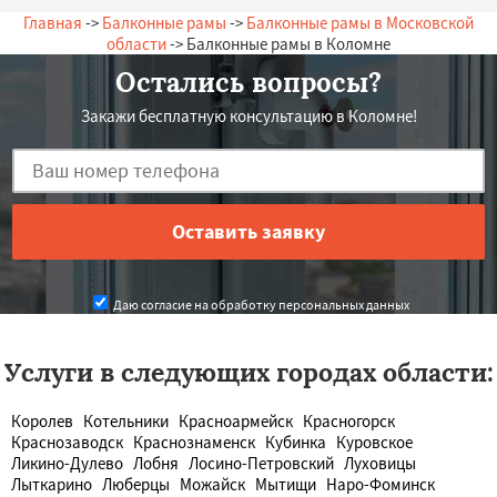
Главная
->
Балконные рамы
->
Балконные рамы в Московской
области
-> Балконные рамы в Коломне
Остались вопросы?
Закажи бесплатную консультацию в Коломне!
Даю согласие на обработку персональных данных
Услуги в следующих городах области:
Королев
Котельники
Красноармейск
Красногорск
Краснозаводск
Краснознаменск
Кубинка
Куровское
Ликино-Дулево
Лобня
Лосино-Петровский
Луховицы
Лыткарино
Люберцы
Можайск
Мытищи
Наро-Фоминск