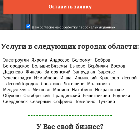
Даю согласие на обработку персональных данных
Услуги в следующих городах области:
Электроугли
Яхрома
Андреево
Белоомут
Бобров
Богородское
Большие Вяземы
Быково
Вербилки
Восход
Деденево
Жилево
Загорянский
Запрудная
Заречье
Зеленоградск
Измайлово
Икша
Ильинский
Красково
Лесной
Лесной Городок
Лопатино
Лотошино
Малаховка
Менделеевск
Михнево
Монино
Нахабино
Некрасовское
Обухово
Октябрьский
Правдинский
Решетниково
Родники
Свердловск
Северный
Софрино
Томилино
Тучково
У Вас свой бизнес?