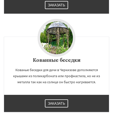
ЗАКАЗАТЬ
Кованные беседки
×
×
Работаем по
УЗНАТЬ ПОДРОБНЕЕ
Кованые беседки для дачи в Черкизове дополняются
регионам
крышами из поликарбоната или профнастила, но не из
металла так как на солнце он быстро нагревается.
Черусти
Шаховская
ЗАКАЗАТЬ