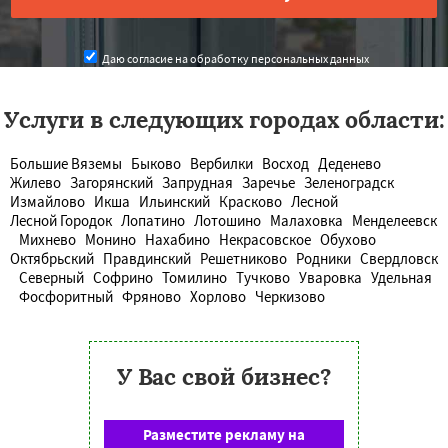
Даю согласие на обработку персональных данных
Услуги в следующих городах области:
Большие Вяземы
Быково
Вербилки
Восход
Деденево
Жилево
Загорянский
Запрудная
Заречье
Зеленоградск
Измайлово
Икша
Ильинский
Красково
Лесной
Лесной Городок
Лопатино
Лотошино
Малаховка
Менделеевск
Михнево
Монино
Нахабино
Некрасовское
Обухово
Октябрьский
Правдинский
Решетниково
Родники
Свердловск
Северный
Софрино
Томилино
Тучково
Уваровка
Удельная
Фосфоритный
Фряново
Хорлово
Черкизово
У Вас свой бизнес?
Разместите рекламу на